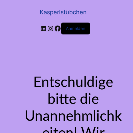
Kasperlstübchen
LinkedIn
Instagram
Facebook
Anmelden
Entschuldige
bitte die
Unannehmlichk