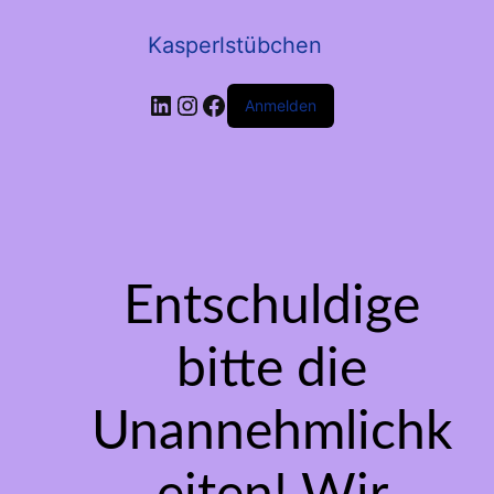
Kasperlstübchen
LinkedIn
Instagram
Facebook
Anmelden
Entschuldige
bitte die
Unannehmlichk