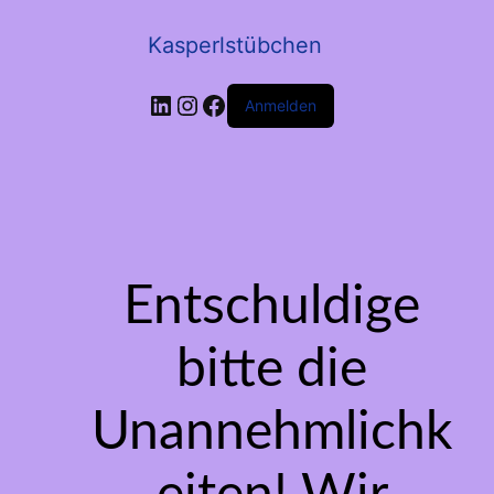
Kasperlstübchen
LinkedIn
Instagram
Facebook
Anmelden
Entschuldige
bitte die
Unannehmlichk