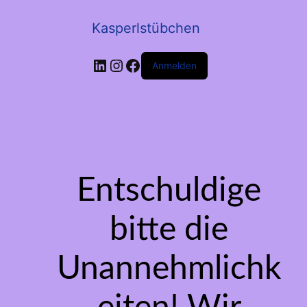
Kasperlstübchen
LinkedIn
Instagram
Facebook
Anmelden
Entschuldige
bitte die
Unannehmlichk