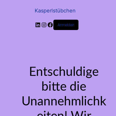
Kasperlstübchen
LinkedIn
Instagram
Facebook
Anmelden
Entschuldige
bitte die
Unannehmlichk