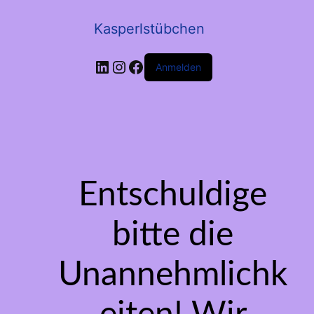
Kasperlstübchen
LinkedIn
Instagram
Facebook
Anmelden
Entschuldige
bitte die
Unannehmlichk