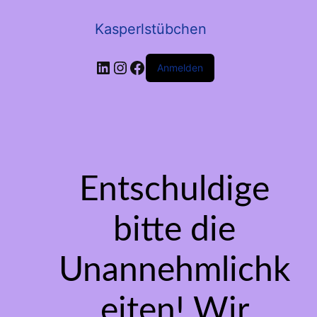
Kasperlstübchen
LinkedIn
Instagram
Facebook
Anmelden
Entschuldige
bitte die
Unannehmlichk
eiten! Wir