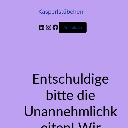
Kasperlstübchen
LinkedIn
Instagram
Facebook
Anmelden
Entschuldige
bitte die
Unannehmlichk