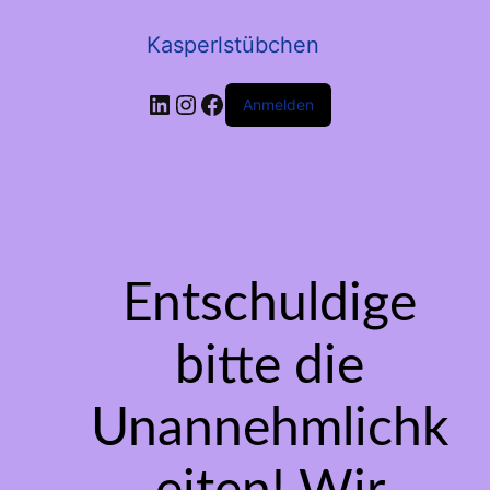
Kasperlstübchen
LinkedIn
Instagram
Facebook
Anmelden
Entschuldige
bitte die
Unannehmlichk