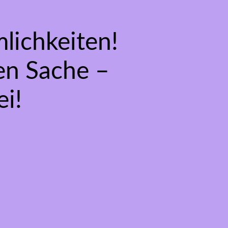
lichkeiten!
gen Sache –
i!