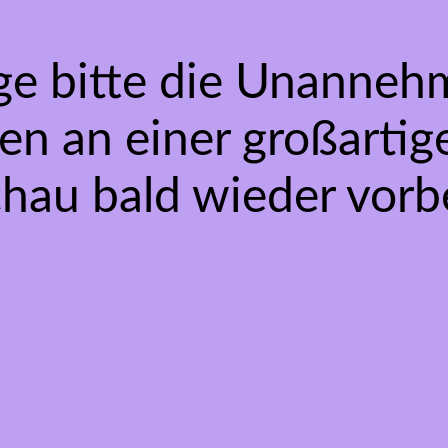
ge bitte die Unannehm
en an einer großarti
chau bald wieder vorbe