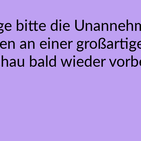
ge bitte die Unannehm
en an einer großarti
chau bald wieder vorbe