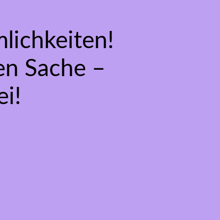
lichkeiten!
gen Sache –
i!