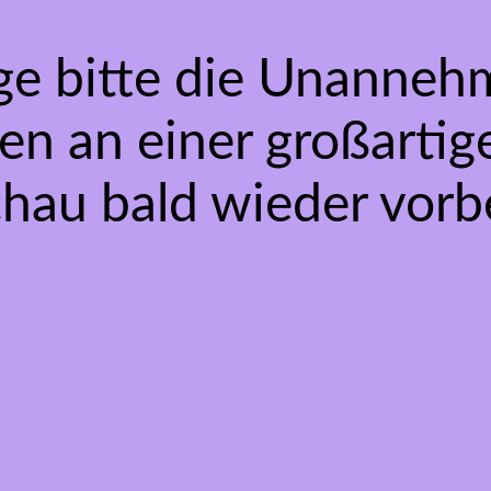
ge bitte die Unannehm
en an einer großarti
chau bald wieder vorbe