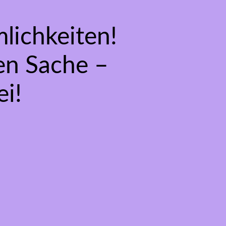
lichkeiten!
gen Sache –
i!